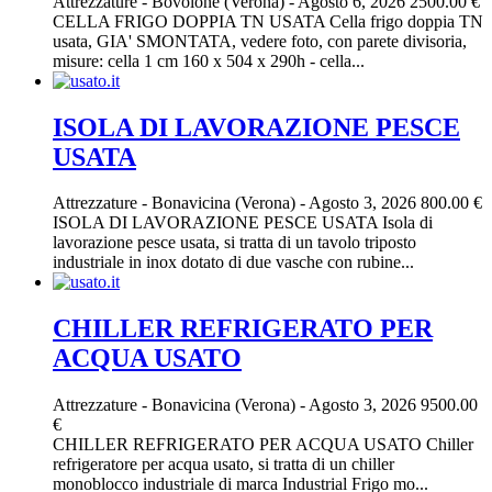
Attrezzature
-
Bovolone (Verona)
-
Agosto 6, 2026
2500.00 €
CELLA FRIGO DOPPIA TN USATA Cella frigo doppia TN
usata, GIA' SMONTATA, vedere foto, con parete divisoria,
misure: cella 1 cm 160 x 504 x 290h - cella...
ISOLA DI LAVORAZIONE PESCE
USATA
Attrezzature
-
Bonavicina (Verona)
-
Agosto 3, 2026
800.00 €
ISOLA DI LAVORAZIONE PESCE USATA Isola di
lavorazione pesce usata, si tratta di un tavolo triposto
industriale in inox dotato di due vasche con rubine...
CHILLER REFRIGERATO PER
ACQUA USATO
Attrezzature
-
Bonavicina (Verona)
-
Agosto 3, 2026
9500.00
€
CHILLER REFRIGERATO PER ACQUA USATO Chiller
refrigeratore per acqua usato, si tratta di un chiller
monoblocco industriale di marca Industrial Frigo mo...