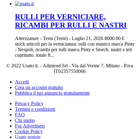
RULLI PER VERNICIARE,
RICAMBI PER RULLI E NASTRI
Attrezzature
-
Terni (Terni)
-
Luglio 21, 2026
8000.00 €
stock articoli per la verniciatura: rulli con manico marca Pinty
- Nespoli, ricambi per rulli marca Pinty e Storch, nastri e teli
copritutto. totale 8...
© 2022 Usato it. - Adintend Srl - Via dal Verme 7, Milano - P.iva
IT02357550066
Accedi
Crea un account gratuito
Pubblica il tuo annuncio gratuitamente
Privacy Policy
Termini e condizioni
FAQ
Chi siamo
For Advertisers
Cookie Policy
Usato notizie